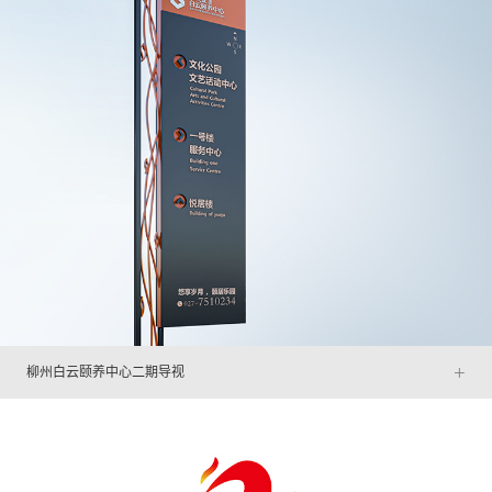
+
柳州白云颐养中心二期导视