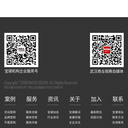
宝骐机构企业服务号
武汉商业观察自媒体
Copyright ? 2018 BAOQI DESIGN. ALL Rights Reserved
鄂ICP备16008785号-1
鄂公安网备42011102001842号
|
案例
服务
资讯
关于
加入
联系
空间案例
服务流程
宝骐动态
宝骐概况
最新职位
宝骐地址
品牌案例
服务优势
行业资讯
发展历程
校园计划
联系方式
平面案例
服务内容
企业文化
在线联系