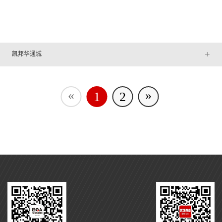
+
凯邦华通城
«
»
1
2