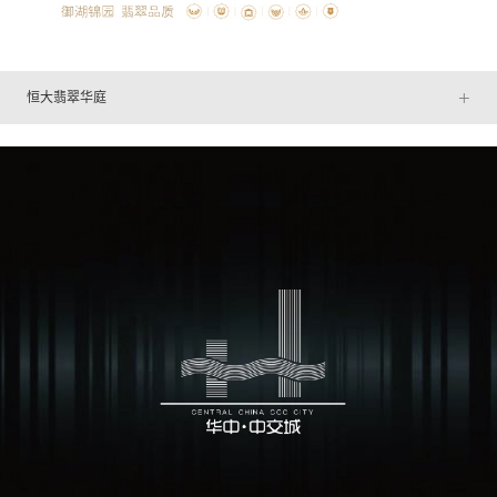
+
恒大翡翠华庭