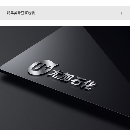
+
鲟早美味豆浆包装