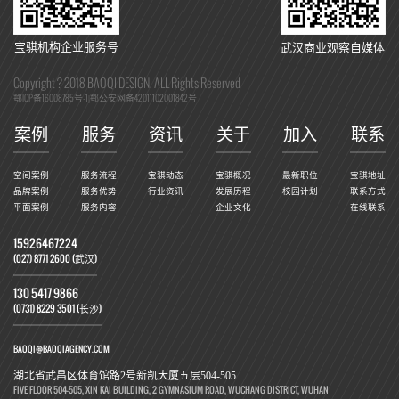
宝骐机构企业服务号
武汉商业观察自媒体
Copyright ? 2018 BAOQI DESIGN. ALL Rights Reserved
鄂ICP备16008785号-1
鄂公安网备42011102001842号
|
案例
服务
资讯
关于
加入
联系
空间案例
服务流程
宝骐动态
宝骐概况
最新职位
宝骐地址
品牌案例
服务优势
行业资讯
发展历程
校园计划
联系方式
平面案例
服务内容
企业文化
在线联系
15926467224
(027) 8771 2600 (武汉)
130 5417 9866
(0731) 8229 3501 (长沙)
BAOQI@BAOQIAGENCY.COM
湖北省武昌区体育馆路2号新凯大厦五层504-505
FIVE FLOOR 504-505, XIN KAI BUILDING, 2 GYMNASIUM ROAD, WUCHANG DISTRICT, WUHAN